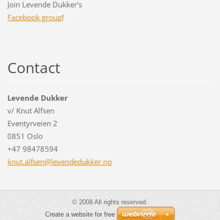
Join Levende Dukker's
Facebook group
!
Contact
Levende Dukker
v/ Knut Alfsen
Eventyrveien 2
0851 Oslo
+47 98478594
knut.alf
sen@leve
ndedukke
r.no
© 2008 All rights reserved.
Create a website for free