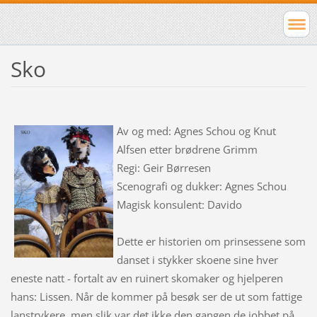
Sko
Av og med: Agnes Schou og Knut
Alfsen etter brødrene Grimm
Regi: Geir Børresen
Scenografi og dukker: Agnes Schou
Magisk konsulent: Davido
Dette er historien om prinsessene som
danset i stykker skoene sine hver
eneste natt - fortalt av en ruinert skomaker og hjelperen
hans: Lissen. Når de kommer på besøk ser de ut som fattige
lanstrykere, men slik var det ikke den gangen de jobbet på