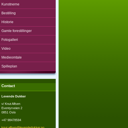
Kunstnerne
Bestilling
Historie
Gamle forestillinger
Fotogalleri
Video
Medieomtale
Spilleplan
Contact
Levende Dukker
v/ Knut Alfsen
Eventyrveien 2
0851 Oslo
+47 98478594
knut.alf
sen@leve
ndedukke
r.no