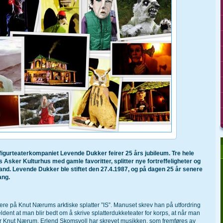
 figurteaterkompaniet Levende Dukker feirer 25 års jubileum. Tre hele
les Asker Kulturhus med gamle favoritter, splitter nye fortreffeligheter og
land.
Levende Dukker ble stiftet den 27.4.1987, og på dagen 25 år senere
ang.
iere på Knut Nærums arktiske splatter ”IS”. Manuset skrev han på utfordring
jeldent at man blir bedt om å skrive splatterdukketeater for korps, at når man
ier Knut Nærum. Erlend Skomsvoll har skrevet musikken, som fremføres av