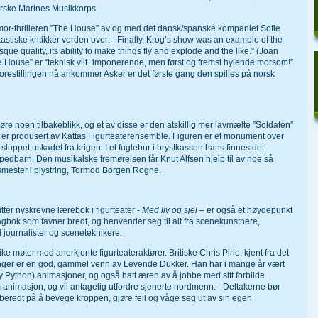
rske Marines Musikkorps.
humor-thrilleren ”The House” av og med det dansk/spanske kompaniet Sofie
tastiske kritikker verden over: - Finally, Krog’s show was an example of the
esque quality, its ability to make things fly and explode and the like.” (Joan
 House” er “teknisk vilt imponerende, men først og fremst hylende morsom!”
forestillingen nå ankommer Asker er det første gang den spilles på norsk
jøre noen tilbakeblikk, og et av disse er den atskillig mer lavmælte ”Soldaten”
er produsert av Kattas Figurteaterensemble. Figuren er et monument over
sluppet uskadet fra krigen. I et fuglebur i brystkassen hans finnes det
rt spedbarn. Den musikalske fremørelsen får Knut Alfsen hjelp til av noe så
smester i plystring, Tormod Borgen Rogne.
tter nyskrevne lærebok i figurteater -
Med liv og sjel –
er også et høydepunkt
 fagbok som favner bredt, og henvender seg til alt fra scenekunstnere,
l journalister og sceneteknikere.
e møter med anerkjente figurteateraktører. Britiske Chris Pirie, kjent fra det
ger er en god, gammel venn av Levende Dukker. Han har i mange år vært
ty Python) animasjoner, og også hatt æren av å jobbe med sitt forbilde.
 animasjon, og vil antagelig utfordre sjenerte nordmenn: - Deltakerne bør
beredt på å bevege kroppen, gjøre feil og våge seg ut av sin egen