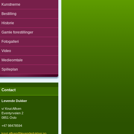
Kunstnerne
Bestilling
Historie
Gamle forestillinger
Fotogalleri
Video
Medieomtale
Spilleplan
Contact
Levende Dukker
v/ Knut Alfsen
Eventyrveien 2
0851 Oslo
+47 98478594
knut.alf
sen@leve
ndedukke
r.no