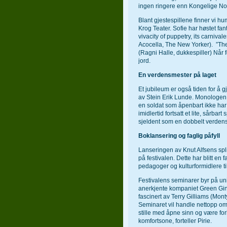
ingen ringere enn Kongelige No
Blant gjestespillene finner vi 
Krog Teater. Sofie har høstet fan
vivacity of puppetry, its carnival
Acocella, The New Yorker). ”The
(Ragni Halle, dukkespiller) Når 
jord.
En verdensmester på laget
Et jubileum er også tiden for å g
av Stein Erik Lunde. Monologen 
en soldat som åpenbart ikke har 
imidlertid fortsatt et lite, sårba
sjeldent som en dobbelt verden
Boklansering og faglig påfyll
Lanseringen av Knut Alfsens spli
på festivalen. Dette har blitt en
pedagoger og kulturformidlere ti
Festivalens seminarer byr på unik
anerkjente kompaniet Green Gin
fascinert av Terry Gilliams (Mon
Seminaret vil handle nettopp om
stille med åpne sinn og være for
komfortsone, forteller Pirie.