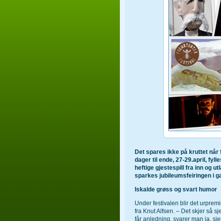
Det spares ikke på kruttet når
dager til ende, 27-29.april, fyl
heftige gjestespill fra inn og ut
sparkes jubileumsfeiringen i g
Iskalde grøss og svart humor
Under festivalen blir det urprem
fra Knut Alfsen. – Det skjer så s
får anledning, svarer man ja, s